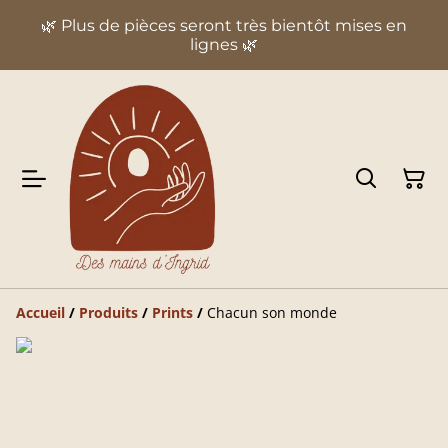
🌿 Plus de pièces seront très bientôt mises en
lignes 🌿
Accueil
/
Produits
/
Prints
/
Chacun son monde